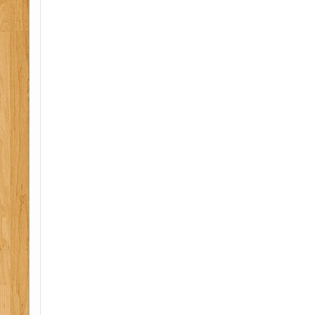
formation sst 31, secourisme travail 31, coordonn
esi 31, epi 31, formation premiers secours 31, con
secours en equipe 31, prevention secours civique
travail 31, service securite incendie assistance a 
etablissement recevant du public applique emploi
intervention 31, equipier seconde intervention 31,
la sante 31, pedagogie pae 31, coordination sps 32
32, auit securite 32, erp 32, manipulation extinct
formation secourisme 32, formation sst 32, secour
coordonnateur sps 32, ssiap 32, esi 32, epi 32, f
secours 32, conseil erp 32, premiers secours en 
secours civique 32, secourisme au travail 32, serv
assistance a personne 32, etablissement recevant
32, pedagogie applique emploi 32, equipier premi
equipier seconde intervention 32, securite protect
64, diagnostic securite 64, auit securite 64, erp 
extincteur 64, secourisme 64, formation secourism
secourisme travail 64, coordonnateur sps 64, ssiap
formation premiers secours 64, conseil erp 64, p
equipe 64, prevention secours civique 64, secouri
service securite incendie assistance a personne 65