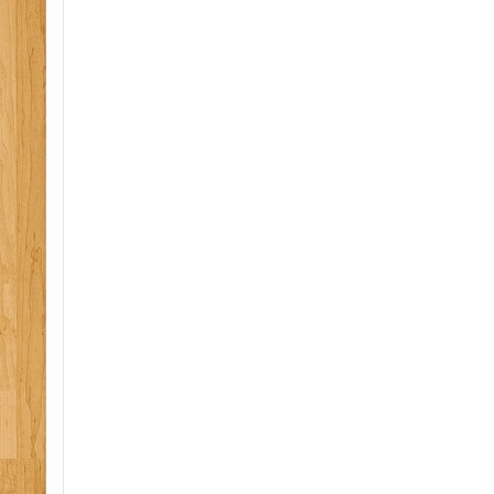
chantier sps securite incendie assistance a person
formation evacuation, formation manipulation ex
formation secourisme travail, formation premiers
formation psc1, formation guide serre files, sst, sst
diagnostic securite, audit erp, audit securite, pyr
auch, agen, foix, lourdes lannemezan, bagneres,
pau, formation securite, audit, defibrilateur, dae
automatique externe, defibrilateur semi automatiq
formation feu, formation extincteur, mission sps
sps, mission coordination, mission coordination s
pse 65, sps 65, pae 65, securite 65, formation inc
formation extincteur 65, coordination sps 65, diag
securite 65, erp 65, manipulation extincteur 65, 
formation secourisme 65, formation sst 65, secour
coordonnateur sps 65, ssiap 65, esi 65 epi 65, fo
secours 65, conseil erp 65, premiers secours en 
secours civique 65, secourisme au travail 65, serv
assistance a personne 65, etablissement recevant
65, pedagogie applique emploi 65, equipier premi
equipier seconde intervention 65, securite protect
65, coordination sps 31, diagnostic securite 31, au
manipulation extincteur 31, secourisme 31, form