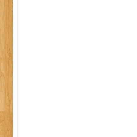
construction, permis de construire, conception, r
ouvrage, manipulation extincteur, extinction feu re
responsable evacuation, chantier, declaration pre
securite, plan general de coordination simplifie,
prevention, securite au travail, cram, inrs, igh,
national de moniteur de premiers secours, premi
prevention secours civique, secourisme au travail,
incendie assistance a personne, etablissement re
pedagogie applique emploi, equipier premiere int
seconde intervention, securite protection de la sa
permis de construire, conception, realisation, ma
manipulation extincteur, extinction feu reel, guide
responsable evacuation, chantier, declaration pre
securite, plan general de coordination simplifie,
prevention, securite au travail, cram, inrs, igh, 
formation ssiap, formation esi, formation epi, fo
reels, formation incendie, formation evacuation, 
formation psc, formation pae, formation sst, fo
formation secourisme, formation prevention seco
formation premiers secours en equipe, formation
intervention, formation seconde intervention, for