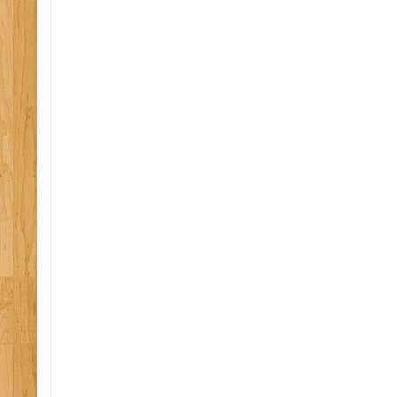
formation extincteur 64, formation extincteur 32, 
formation evacuation 64, formation evacuation 09,
33, formation evacuation 32, formation evacuation 
midi-pyrenees.moteurs-regionaux.com
refrapide.com
Aquitaine
recherche
Hautes-Pyrénées.guide
.
secomurisme, psc, pae, s
secours, bnmps, ssiap, erp, conseil en entreprise, 
09, 32,12, 81, 82, 33, 46, 47, hautes pyrenees, aq
gers, ariege, haute garonne, lot, lot et garonne, 
atlantique, landes, sps, coordination, coordonnat
registre journal, plan général de coordination, do
ulterieures ouvrage, document unique, formation,
esi, epi, plan de secours, registre de securite, con
santé, sécurité, protection de la sante, réglemen
de securite, brevet national de moniteur de prem
secours en equipe, prevention secours civique, s
service securite incendie assistance a personne, 
du public pedagogie applique emploi, equipier pr
equipier seconde intervention, securite protection